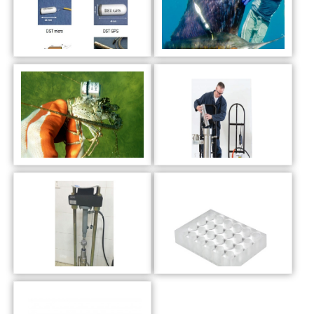
DST鱼类追踪记录仪
海洋鱼类哺乳动物卫星
美国Sonotron
鱼卵多倍体诱导容器（
手动油压式静水压机(
24通道呼吸代谢测量盘