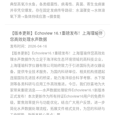
典型高氧冷水鱼，各类细菌性、病毒性、真菌、寄生虫病害
并非凭空爆发，存在固定发病传导路径：水温骤变→水体溶
氧下滑→鱼体持续应激→摄食能
【版本更新】Echoview 16.1重磅发布！上海瑾瑜伴
您高效处理水声数据
发布时间：2026-04-16
【版本更新】Echoview16.1重磅发布！上海瑾瑜伴您高效处
理水声数据作为立足于海洋和生态环境领域的高科技企业，
上海瑾瑜科学仪器有限公司始终致力于引进国际先进仪器设
备，提供专业技术服务，为国内科研单位、相关机构搭建起
连接国际先进技术的桥梁，助力海洋综合科学考察、水下探
测等各类科研与应用工作高效推进。今日，我们欣喜地为大
家带来重磅消息——水声数据处理软件Echoview16.1新版本
正式发布！本次更新作为所有持证Echoview16用户的免费升
级，聚焦效率提升与功能优化，结合广大用户反馈，进一步
简化水声数据处理流程，拓展文件格式支持，为您的科研与
工作赋能。新版本核心亮点：聚