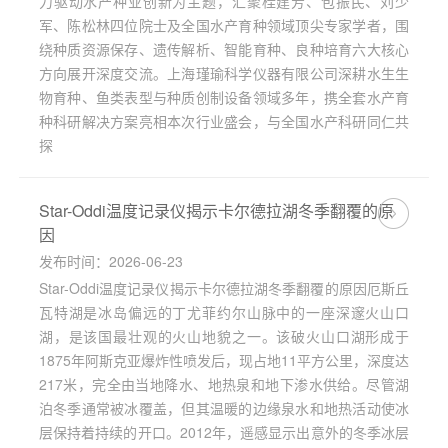
力驱动水产种业创新为主题，汇聚桂建芳、包振民、刘少
军、陈松林四位院士及全国水产育种领域顶尖专家学者，围
绕种质资源保存、遗传解析、智能育种、良种培育六大核心
方向展开深度交流。上海瑾瑜科学仪器有限公司深耕水生生
物育种、鱼类表型与种质创制设备领域多年，携全套水产育
种科研解决方案亮相本次行业盛会，与全国水产科研同仁共
探
Star-Oddi温度记录仪揭示卡尔德拉湖冬季翻覆的原
因
发布时间：2026-06-23
Star-Oddi温度记录仪揭示卡尔德拉湖冬季翻覆的原因厄斯丘
瓦特湖是冰岛偏远的丁尤菲约尔山脉中的一座深邃火山口
湖，是该国最壮观的火山地貌之一。该破火山口湖形成于
1875年阿斯克亚爆炸性喷发后，现占地11平方公里，深度达
217米，完全由当地降水、地热泉和地下渗水供给。尽管湖
泊冬季通常被冰覆盖，但其温暖的边缘泉水和地热活动使冰
层保持着持续的开口。2012年，遥感显示出意外的冬季冰层