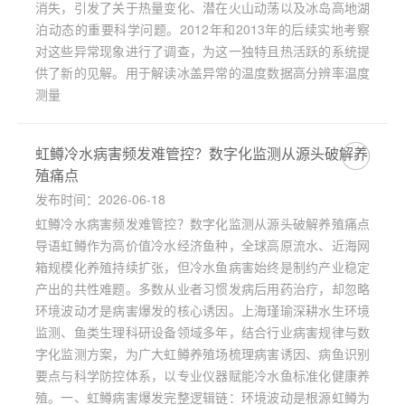
消失，引发了关于热量变化、潜在火山动荡以及冰岛高地湖
泊动态的重要科学问题。2012年和2013年的后续实地考察
对这些异常现象进行了调查，为这一独特且热活跃的系统提
供了新的见解。用于解读冰盖异常的温度数据高分辨率温度
测量
虹鳟冷水病害频发难管控？数字化监测从源头破解养
殖痛点
发布时间：2026-06-18
虹鳟冷水病害频发难管控？数字化监测从源头破解养殖痛点
导语虹鳟作为高价值冷水经济鱼种，全球高原流水、近海网
箱规模化养殖持续扩张，但冷水鱼病害始终是制约产业稳定
产出的共性难题。多数从业者习惯发病后用药治疗，却忽略
环境波动才是病害爆发的核心诱因。上海瑾瑜深耕水生环境
监测、鱼类生理科研设备领域多年，结合行业病害规律与数
字化监测方案，为广大虹鳟养殖场梳理病害诱因、病鱼识别
要点与科学防控体系，以专业仪器赋能冷水鱼标准化健康养
殖。一、虹鳟病害爆发完整逻辑链：环境波动是根源虹鳟为