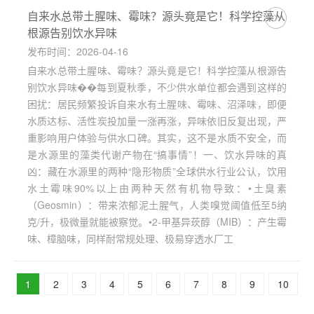
自来水总带土腥味、霉味？源头竟是它！科学控藻从
根源告别饮水异味
发布时间：2026-04-16
自来水总带土腥味、霉味？源头竟是它！科学控藻从根源告
别饮水异味��每到夏秋季，不少供水单位都会遇到这样的
困扰：居民频繁投诉自来水有土腥味、霉味、沼泽味，即便
水质达标、活性炭投加量一涨再涨，异味依旧反复出现，严
重影响用户体验与供水口碑。其实，这不是水质不安全，而
是水源里的藻类代谢产物在“搞事情”！一、饮水异味的真
凶：藏在水源里的两种“隐形物质”全球供水行业公认，饮用
水土霉味90%以上由两种天然有机物导致：•土臭素
（Geosmin）：带来浓郁泥土腥气，人类嗅觉阈值低至5纳
克/升，极微量就能被察觉。•2-甲基异莰醇（MIB）：产生霉
味、樟脑味，同样耐常规处理、极易穿透水厂工
1
2
3
4
5
6
7
8
9
10