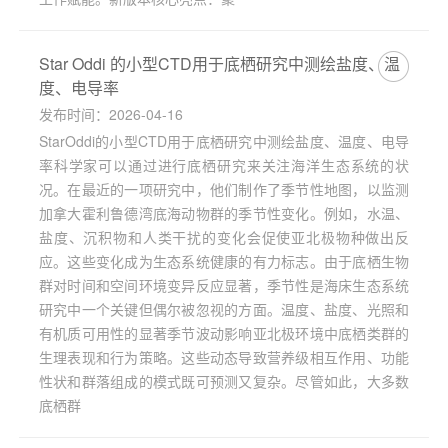
Star Oddi 的小型CTD用于底栖研究中测绘盐度、温
度、电导率
发布时间：2026-04-16
StarOddi的小型CTD用于底栖研究中测绘盐度、温度、电导
率科学家可以通过进行底栖研究来关注海洋生态系统的状
况。在最近的一项研究中，他们制作了季节性地图，以监测
加拿大霍利鲁德湾底海动物群的季节性变化。例如，水温、
盐度、沉积物和人类干扰的变化会促使亚北极物种做出反
应。这些变化成为生态系统健康的有力标志。由于底栖生物
群对时间和空间环境变异反应显著，季节性是海床生态系统
研究中一个关键但偶尔被忽视的方面。温度、盐度、光照和
有机质可用性的显著季节波动影响亚北极环境中底栖类群的
生理表现和行为策略。这些动态导致营养级相互作用、功能
性状和群落组成的模式既可预测又复杂。尽管如此，大多数
底栖群