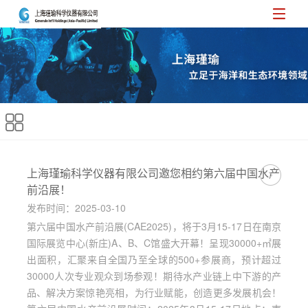
上海瑾瑜科学仪器有限公司邀您相约第六届中国水产
前沿展！
发布时间：2025-03-10
第六届中国水产前沿展(CAE2025)，将于3月15-17日在南京
国际展览中心(新庄)A、B、C馆盛大开幕！呈现30000+㎡展
出面积，汇聚来自全国乃至全球的500+参展商，预计超过
30000人次专业观众到场参观！期待水产业链上中下游的产
品、解决方案惊艳亮相，为行业赋能，创造更多发展机会！