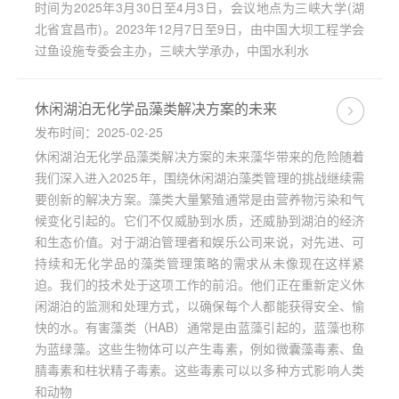
时间为2025年3月30日至4月3日，会议地点为三峡大学(湖
北省宜昌市)。2023年12月7日至9日，由中国大坝工程学会
过鱼设施专委会主办，三峡大学承办，中国水利水
休闲湖泊无化学品藻类解决方案的未来
发布时间：2025-02-25
休闲湖泊无化学品藻类解决方案的未来藻华带来的危险随着
我们深入进入2025年，围绕休闲湖泊藻类管理的挑战继续需
要创新的解决方案。藻类大量繁殖通常是由营养物污染和气
候变化引起的。它们不仅威胁到水质，还威胁到湖泊的经济
和生态价值。对于湖泊管理者和娱乐公司来说，对先进、可
持续和无化学品的藻类管理策略的需求从未像现在这样紧
迫。我们的技术处于这项工作的前沿。他们正在重新定义休
闲湖泊的监测和处理方式，以确保每个人都能获得安全、愉
快的水。有害藻类（HAB）通常是由蓝藻引起的，蓝藻也称
为蓝绿藻。这些生物体可以产生毒素，例如微囊藻毒素、鱼
腈毒素和柱状精子毒素。这些毒素可以以多种方式影响人类
和动物