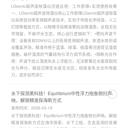
LGsonic超声波除藻仪河道应用：工作原理+实测使用效果
一、LGsonic超声波除藻仪核心工作原理LGsonic超声波除藻
仪采用低功率变频超声波技术，区别于传统化学除藻、人工
打捞等粗放方式，以物理手段精准靶向治理藻类，全程无化
学残留、不破坏水生态，核心运行逻辑如下：•靶向声波干
预：设备发射22kHz以上的低频变频超声波，穿透水体形成
全覆盖声场，精准作用于蓝藻、绿藻、硅藻等河道常见藻类
细胞，破坏藻类的气囊结构与浮力调节系统。•阻断光合作
用：声波干扰让藻类失去上浮能力，无法聚集在水面获取阳
光与养分，被迫沉降至水底无光区，彻底丧失光合作用能
力，逐步自然消亡
水下探测黑科技！Equilibrium中性浮力拖鱼侧扫声
呐，解锁精准探海新方式
发布时间：2026-03-19
水下探测黑科技！Equilibrium中性浮力拖鱼侧扫声呐，解锁
精准探海新方式在海洋探索、水下工程、生态监测的浪潮