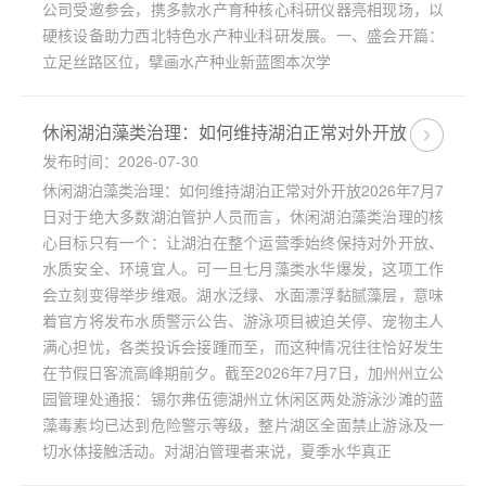
公司受邀参会，携多款水产育种核心科研仪器亮相现场，以
硬核设备助力西北特色水产种业科研发展。一、盛会开篇：
立足丝路区位，擘画水产种业新蓝图本次学
休闲湖泊藻类治理：如何维持湖泊正常对外开放
发布时间：2026-07-30
休闲湖泊藻类治理：如何维持湖泊正常对外开放2026年7月7
日对于绝大多数湖泊管护人员而言，休闲湖泊藻类治理的核
心目标只有一个：让湖泊在整个运营季始终保持对外开放、
水质安全、环境宜人。可一旦七月藻类水华爆发，这项工作
会立刻变得举步维艰。湖水泛绿、水面漂浮黏腻藻层，意味
着官方将发布水质警示公告、游泳项目被迫关停、宠物主人
满心担忧，各类投诉会接踵而至，而这种情况往往恰好发生
在节假日客流高峰期前夕。截至2026年7月7日，加州州立公
园管理处通报：锡尔弗伍德湖州立休闲区两处游泳沙滩的蓝
藻毒素均已达到危险警示等级，整片湖区全面禁止游泳及一
切水体接触活动。对湖泊管理者来说，夏季水华真正