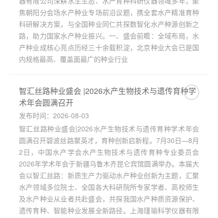
器有限公司深耕水生生态、水产育种科研仪器领域多年，聚
焦朝阳分会场水产种业专场前沿议题，携全套水产精准育种
科研解决方案，与全国种业同仁共探数智化水产种源创新之
路，助力国家水产种业振兴。一、盛会前瞻：全域布局，水
产种业成核心亮点历经三十余载积淀，北京种业大会已是国
内规格最高、覆盖面最广的种业行业
智汇丝路种业盛会 |2026水产生物技术与遗传育种学
术年会圆满召开
发布时间：2026-08-03
智汇丝路种业盛会|2026水产生物技术与遗传育种学术年会
圆满召开碧波丝路聚英才，育种创新启新程。7月30日—8月
2日，中国水产学会水产生物技术与遗传育种专业委员会
2026年学术年会于新疆乌鲁木齐昆仑宾馆圆满举办。本届大
会以智汇丝路：新质生产力驱动水产种业创新为主题，汇聚
水产领域多位院士、全国各大科研院所专家学者、高校师生
及水产种业从业者共赴盛会，共探我国水产种质资源保护、
遗传育种、智能种业发展全新路径。上海瑾瑜科学仪器有限