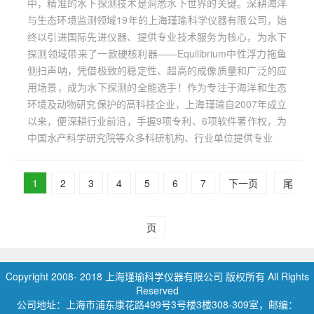
中，精准的水下探测技术是洞悉水下世界的关键。深耕海洋
与生态环境监测领域19年的上海瑾瑜科学仪器有限公司，始
终以引进国际先进仪器、提供专业技术服务为核心，为水下
探测领域带来了一款硬核利器——Equilibrium中性浮力拖鱼
侧扫声呐，凭借极致的稳定性、超高的成像质量和广泛的应
用场景，成为水下探测的全能选手！作为专注于海洋和生态
环境及动物研究保护的高科技企业，上海瑾瑜自2007年成立
以来，便深耕行业前沿，手握9项专利、6项软件著作权，为
中国水产科学研究院等众多科研机构、行业单位提供专业
1
2
3
4
5
6
7
下一页
尾
页
Copyright 2008- 2018 上海瑾瑜科学仪器有限公司 版权所有 All Rights
Reserved
公司地址：上海市浦东康花路499号3号楼3楼308-309室，邮编：