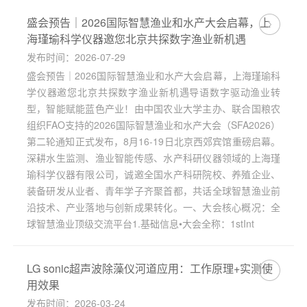
盛会预告｜2026国际智慧渔业和水产大会启幕，上
海瑾瑜科学仪器邀您北京共探数字渔业新机遇
发布时间：2026-07-29
盛会预告｜2026国际智慧渔业和水产大会启幕，上海瑾瑜科
学仪器邀您北京共探数字渔业新机遇导语数字驱动渔业转
型，智能赋能蓝色产业！由中国农业大学主办、联合国粮农
组织FAO支持的2026国际智慧渔业和水产大会（SFA2026）
第二轮通知正式发布，8月16-19日北京西郊宾馆重磅启幕。
深耕水生监测、渔业智能传感、水产科研仪器领域的上海瑾
瑜科学仪器有限公司，诚邀全国水产科研院校、养殖企业、
装备研发从业者、青年学子齐聚首都，共话全球智慧渔业前
沿技术、产业落地与创新成果转化。一、大会核心概况：全
球智慧渔业顶级交流平台1.基础信息•大会全称：1stInt
LG sonic超声波除藻仪河道应用：工作原理+实测使
用效果
发布时间：2026-03-24