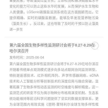
重要因素，导致藻类过度生长。立即检测和解决磷酸盐水平
变化的能力可以防止这些水华的发展，从而保护水生生物和
人类健康。LGSonic磷酸盐监测系统在这方面脱颖而出。它
提供精确、实时的磷酸盐数据，能够及早发现营养物污染
（藻类生长）。反过来，这也导致了及时的干预以防止藻类
进一步生
第六届全国生物多样性监测研讨会将于8.27-8.29在
哈尔滨召开
发布时间：2025-06-04
第六届全国生物多样性监测研讨会将于8.27-8.29在哈尔滨召
开随着传统单点观测模式逐步向多站点联网协同监测转型，
特别是遥感技术、红外相机阵列、声学传感器网络、eDNA
技术和人工智能分析等创新技术的深度应用与融合突破，显
著拓展了生物多样性动态监测的时空维度与解析精度。这一
监测范式的转变不仅为揭示物种分布格局演变机制、生态系
统功能维持等前沿科学问题提供了坚实的数据支撑体系，更
为全球范围内有效实施《昆明-蒙特利尔全球生物多样性框