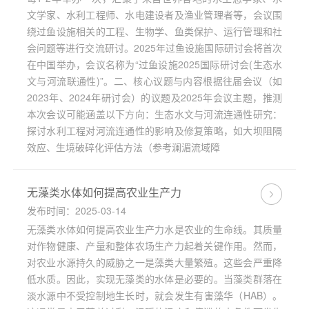
文学家、水利工程师、水电建设者及渔业管理者等，会议围
绕过鱼设施相关的工程、生物学、鱼类保护、运行管理和社
会问题等进行交流研讨。2025年过鱼设施国际研讨会将首次
在中国举办，会议名称为“过鱼设施2025国际研讨会(生态水
文与河流联通性)”。二、核心议题与内容根据往届会议（如
2023年、2024年研讨会）的议题及2025年会议主题，推测
本次会议可能涵盖以下方向：生态水文与河流连通性研究：
探讨水利工程对河流连通性的影响及修复策略，如大坝阻隔
效应、生境破碎化评估方法（参考澜湄流域障
无藻类水体如何提高农业生产力
发布时间：2025-03-14
无藻类水体如何提高农业生产力水是农业的生命线。其质量
对作物健康、产量和整体农场生产力起着关键作用。然而，
对农业水源持久的威胁之一是藻类大量繁殖。这些会严重降
低水质。因此，实现无藻类的水体是必要的。当藻类群落在
淡水源中不受控制地生长时，就会发生有害藻华（HAB）。