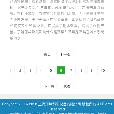
这通常是由于营养过剩、温暖的温度和停滞的水条件而发生
的。这些水华会产生毒素，耗尽氧气水平，并堵塞灌溉系
统。它们还减少了农作物和牲畜的用水量。为了使农业生产
力蓬勃发展，维护无藻水库至关重要。本文探讨了消除藻华
如何使农业经营受益。它提高了用水效率，提高了作物产
量。了解藻华及其影响什么是藻华？藻华是藻类在淡水系统
或海水
首页
上一页
1
2
3
4
5
6
7
8
9
10
下一页
尾页
Copyright 2008- 2018 上海瑾瑜科学仪器有限公司 版权所有 All Rights
Reserved
公司地址：上海市浦东康花路499号3号楼3楼308-309室，邮编：