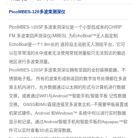
PicoMBES-120多波束测深仪
PicoMBES-120SF多波束测深仪是一个小型
低成本的CHIRP
FM 多波束回声测深仪(MBES), 为EchoBoat™无人船定制.
EchoBoat是一个1.8m长的 遥控自主巡航无人测绘平台，它可
以在非常浅的水中或者无法使用常规测量船只无法到达的偏远
地区进行多波束测量
。
PicoMBES-120SF多波束测深仪拥有坚固的全封装换能器，不
锈钢电子瓶。 所有的波束形成和返回的数字信号处理都在多波
束主机内进行，允许数据通过以太网的形式与计算机进行数据
交换，或者通过WIFI与Android™智能手机/智能平板 记性数据
交换。 GNSS和IMU直接连接至多波束主机--不需要甲板装置或
机架式硬件。Android 和Windows™ 系统中何以进行实时数据
显示和记录。通过Android智能手机和智能平板的Aquapac™软
件可以实时查看3D点云测深数据。