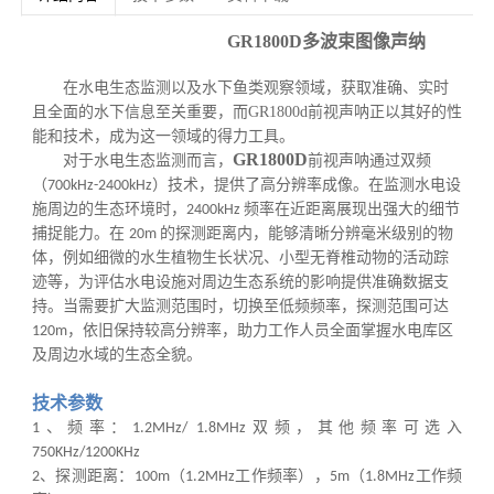
GR1800D
多波束图像声纳
在水电生态监测以及水下鱼类观察领域，获取准确、实时
且全面的水下信息至关重要，而
GR1800d
前视声呐正以其
好的
性
能和技术，成为这一领域的得力工具。
GR1800D
对于水电生态监测而言，
前视声呐通过双频
（
）技术，提供了高分辨率成像。在监测水电设
7
00kHz
-
2400kHz
施周边的生态环境时，
频率在近距离展现出强大的细节
2400kHz
捕捉能力。在
的探测距离内，能够清晰分辨毫米级别的物
20m
体，例如细微的水生植物生长状况、小型无脊椎动物的活动踪
迹等，为评估水电设施对周边生态系统的影响提供准
确
数据支
持。当需要扩大监测范围时，切换至
低频
频率，探测范围可达
，依旧保持较高分辨率，助力工作人员全面掌握水电库区
120
m
及周边水域的生态全貌。
技术参数
、频率：
双频，其他频率可选入
1
1.2MHz/ 1.8MHz
750KHz/1200KHz
、探测距离：
（
工作频率），
（
工作频
2
100m
1.2MHz
5m
1.8MHz