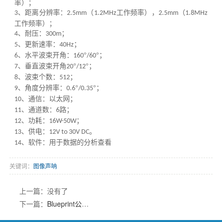
率）；
、距离分辨率：
（
工作频率），
（
3
2.5mm
1.2MHz
2.5mm
1.8MHz
工作频率）；
、耐压：
；
4
300m
、更新速率：
；
5
40Hz
、水平波束开角：
°
°；
6
160
/60
、垂直波束开角
°
°；
7
20
/12
、波束个数：
；
8
512
、角度分辨率：
°
°；
9
0.6
/0.35
、通信：以太网；
10
、通道数：
路；
11
6
、功耗：
；
12
16W-50W
、供电：
。
13
12V to 30V DC
、软件：用于数据的分析查看
14
关键词：
图像声呐
上一篇：没有了
下一篇：
Blueprint公司M3000d双频识别声呐